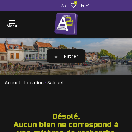
0
Fr
Espace propriétaire
Menu
Espace locataire
VENTE
Filtrer
LOCATION
VENTE
VISITES
LOCATION
Accueil
Location
Salouel
VIRTUELLES
GESTION
LOCATIVE
Désolé,
Aucun bien ne correspond à