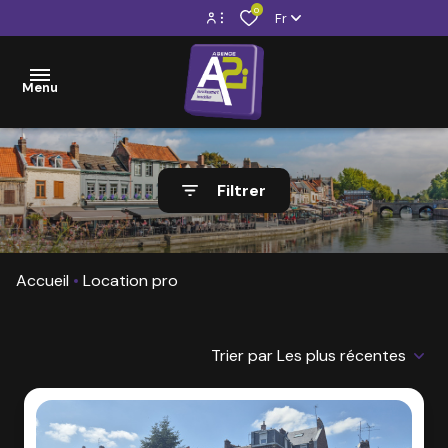
0
Fr
Espace propriétaire
Menu
Espace locataire
VENTE
Filtrer
LOCATION
VENTE
VISITES
LOCATION
Accueil
Location pro
VIRTUELLES
GESTION
Trier par Les plus récentes
LOCATIVE